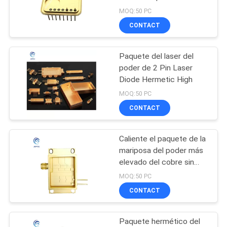
la resistencia de 500V
MOQ:50 PC
SITIO
DC
CONTACT
12
PRIVACY
Paquete del
Paquete del laser del
POLICY
poder de 2 Pin Laser
esquema del
Diode Hermetic High
transistor
MOQ:50 PC
CONTACT
Caliente el paquete de la
4
mariposa del poder más
Paquete híbrido del
elevado del cobre sin
oxígeno de la disipación
MOQ:50 PC
circuito integrado
CONTACT
Paquete hermético del