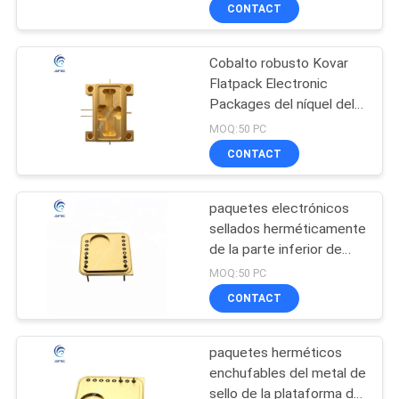
CONTACT
CONTROL
Cobalto robusto Kovar
DE
15
Flatpack Electronic
CALIDAD
Packages del níquel del
Paquete de fibra
hierro
MOQ:50 PC
óptica hermético de
ÉNTRENOS
CONTACT
la comunicación
EN
paquetes electrónicos
CONTACTO
sellados herméticamente
CON
de la parte inferior de
6
plano de la profundidad
MOQ:50 PC
de 1.5m m
Paquete de la
CONTACT
NOTICIAS
mariposa
paquetes herméticos
MAPA
enchufables del metal de
DEL
sello de la plataforma de