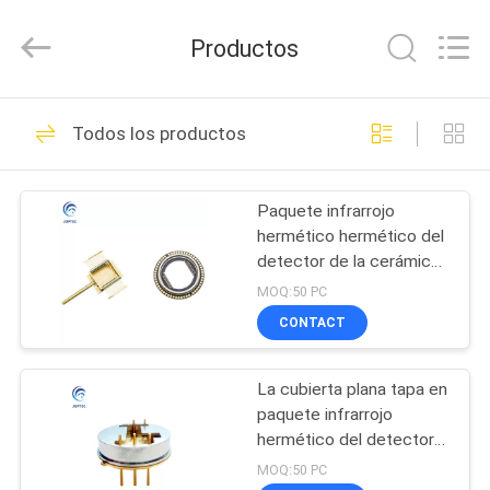
JOPTEC
LASER
CO.,
Productos
LTD.
All
Rights
Reserved.
HOGAR
Developed
19
by
Todos los productos
ECER
Paquetes
PRODUCTOS
electrónicos
Paquete infrarrojo
hermético hermético del
sellados
SOBRE
detector de la cerámica
NOSOTROS
herméticamente
del nitruro de aluminio
MOQ:50 PC
CONTACT
20
VIAJE
Paquete hermético
La cubierta plana tapa en
DE
paquete infrarrojo
LA
del laser del poder
hermético del detector
4J29
FÁBRICA
MOQ:50 PC
más elevado