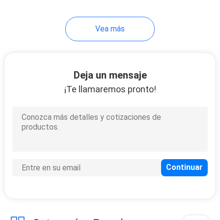
7
Vea más
Cristales del laser
Deja un mensaje
¡Te llamaremos pronto!
5
Windows óptico