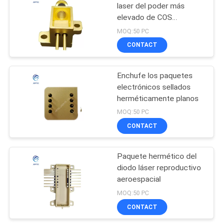
laser del poder más
elevado de COS
3
Mounting 2pin
MOQ:50 PC
Paquete infrarrojo
CONTACT
hermético del
Enchufe los paquetes
detector
electrónicos sellados
herméticamente planos
MOQ:50 PC
CONTACT
3
Paquete hermético del
Paquete TO46
diodo láser reproductivo
aeroespacial
MOQ:50 PC
CONTACT