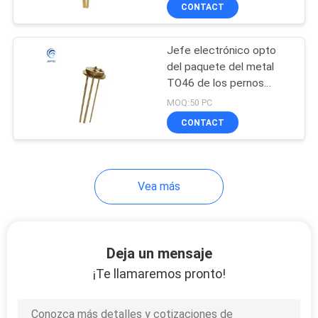
CONTACT
CONTROL
Jefe electrónico opto
DE
15
del paquete del metal
CALIDAD
TO46 de los pernos
Paquete de fibra
rectos
MOQ:50 PC
óptica hermético de
ÉNTRENOS
CONTACT
la comunicación
EN
CONTACTO
Vea más
CON
6
Paquete de la
NOTICIAS
Deja un mensaje
mariposa
¡Te llamaremos pronto!
MAPA
DEL