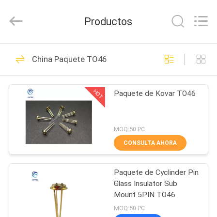
CO.,
LTD.
All
Productos
Rights
Reserved.
Developed
by
HOGAR
ECER
19
China Paquete TO46
Paquetes
PRODUCTOS
electrónicos
HOT
Paquete de Kovar TO46
sellados
SOBRE
NOSOTROS
herméticamente
MOQ:50 PC
CONSULTA AHORA
20
VIAJE
Paquete hermético
Paquete de Cyclinder Pin
DE
Glass Insulator Sub
LA
del laser del poder
Mount 5PIN TO46
FÁBRICA
MOQ:50 PC
más elevado