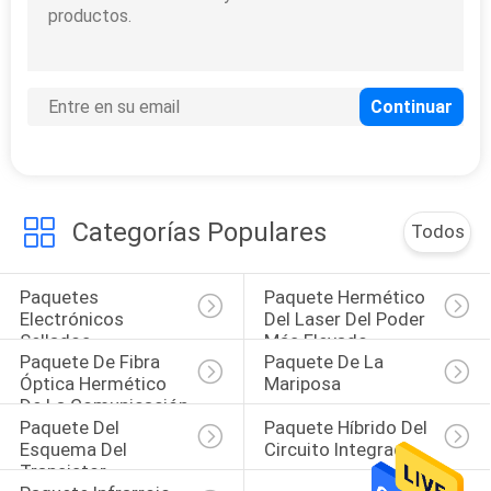
SITIO
12
PRIVACY
Paquete del
POLICY
esquema del
transistor
Categorías Populares
Todos
Paquetes 
Paquete Hermético 
4
Electrónicos 
Del Laser Del Poder 
Sellados 
Más Elevado
Paquete híbrido del
Paquete De Fibra 
Paquete De La 
Herméticamente
Óptica Hermético 
Mariposa
circuito integrado
De La Comunicación
Paquete Del 
Paquete Híbrido Del 
Esquema Del 
Circuito Integrado
Transistor