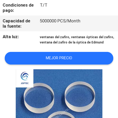
Condiciones de
T/T
pago:
CONTROL
DE
Capacidad de
5000000 PCS/Month
la fuente:
CALIDAD
Alta luz:
,
,
ventanas del zafiro
ventanas ópticas del zafiro
ventana del zafiro de la óptica de Edmund
ÉNTRENOS
EN
MEJOR PRECIO
CONTACTO
CON
NOTICIAS
MAPA
DEL