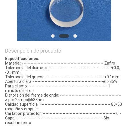
SITIO
PRIVACY
POLICY
Descripción de producto
Especificaciones:
Material: --------------------------------------------------------- Zafiro
Tolerancia del diámetro: ------------------------------------------ +0,0,
-0.1mm
Tolerancia del grueso: ---------------------------------------- ±0.1mm
Abertura clara: -------------------------------------------------el >85%
Paralelismo: ------------------------------------------------------- 1
minuto del arco
Distorsión del frente de onda: -------------------------------------------
λ por 25mm@633nm
Calidad superficial: ------------------------------------------------- 80/50
rasguño y empuje
Cartabón protector: --------------------------------------------------<0>
Capa: -------------------------------------------------------------Sin
recubrimiento