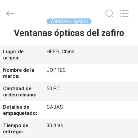
CO.,
LTD.
All
Rights
Reserved.
Windows óptico
Developed
by
Ventanas ópticas del zafiro
HOGAR
ECER
PRODUCTOS
Lugar de
HEFEI, China
origen:
SOBRE
Nombre de la
JOPTEC
marca:
NOSOTROS
Cantidad de
50 PC
orden mínima:
VIAJE
Detalles de
CAJAS
DE
empaquetado:
LA
Tiempo de
30 días
FÁBRICA
entrega: