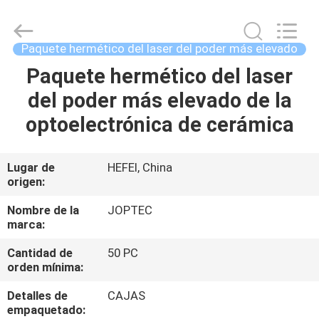
JOPTEC
LASER
CO.,
LTD.
All
Paquete hermético del laser del poder más elevado
Rights
Reserved.
Developed
Paquete hermético del laser
HOGAR
by
ECER
del poder más elevado de la
PRODUCTOS
optoelectrónica de cerámica
SOBRE
Lugar de
HEFEI, China
origen:
NOSOTROS
Nombre de la
JOPTEC
marca:
VIAJE
Cantidad de
50 PC
DE
orden mínima:
LA
Detalles de
CAJAS
FÁBRICA
empaquetado: