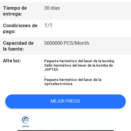
Tiempo de
30 días
CONTROL
entrega:
DE
Condiciones de
T/T
pago:
CALIDAD
Capacidad de
5000000 PCS/Month
la fuente:
ÉNTRENOS
Alta luz:
,
EN
Paquete hermético del laser de la bomba
Sello hermético del laser de la bomba de
JOPTEC
CONTACTO
,
Paquete hermético del laser de la
CON
optoelectrónica
NOTICIAS
MEJOR PRECIO
MAPA
DEL