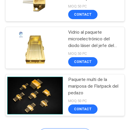
compresión del metal
MOQ:50 PC
SITIO
CONTACT
PRIVACY
Vidrio al paquete
POLICY
microelectrónico del
diodo láser del jefe del
metal
MOQ:50 PC
CONTACT
Paquete multi de la
mariposa de Flatpack del
pedazo
MOQ:50 PC
CONTACT