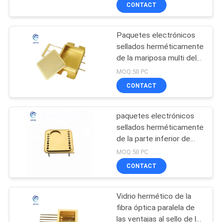
CONTACT
CONTROL
Paquetes electrónicos
DE
sellados herméticamente
CALIDAD
de la mariposa multi del
pedazo
MOQ:50 PC
ÉNTRENOS
CONTACT
EN
paquetes electrónicos
CONTACTO
sellados herméticamente
CON
de la parte inferior de
plano de la profundidad
MOQ:50 PC
de 1.5m m
CONTACT
NOTICIAS
Vidrio hermético de la
MAPA
fibra óptica paralela de
DEL
las ventajas al sello de la