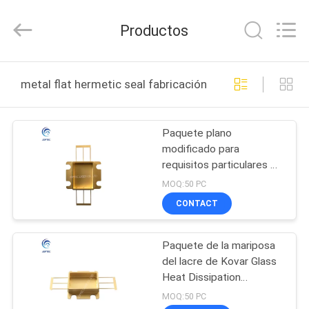
JOPTEC
LASER
CO.,
Productos
LTD.
All
Rights
Reserved.
HOGAR
Developed
by
metal flat hermetic seal fabricación en línea
ECER
PRODUCTOS
Paquete plano
modificado para
SOBRE
requisitos particulares de
NOSOTROS
la mariposa del metal
MOQ:50 PC
4J42 Flatpack
CONTACT
VIAJE
Paquete de la mariposa
DE
del lacre de Kovar Glass
LA
Heat Dissipation
Hermetic
FÁBRICA
MOQ:50 PC